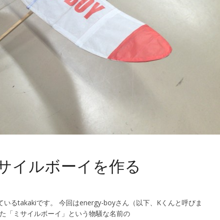
ミサイルボーイを作る
いるtakakiです。 今回はenergy-boyさん（以下、Kくんと呼びま
った「ミサイルボーイ」という物騒な名前の