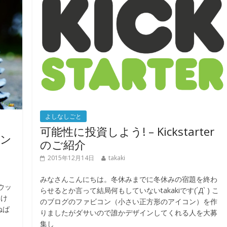
よしなしごと
可能性に投資しよう! – Kickstarter
ウン
のご紹介
2015年12月14日
takaki
みなさんこんにちは。冬休みまでに冬休みの宿題を終わ
ウッ
らせるとか言って結局何もしていないtakakiです(´Д` ) こ
いけ
のブログのファビコン（小さい正方形のアイコン）を作
ねば
りましたがダサいので誰かデザインしてくれる人を大募
集し