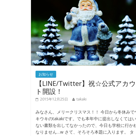
お知らせ
【LINE/Twitter】祝☆公式アカ
ト開設！
2015年12月25日
takaki
みなさん、メリークリスマス！！ 今日から冬休みで
キウキのtakakiです。でも本年中に提出しなくては
ない書類を出してなかったので、今日も学校に行か
なりません…w さて、そろそろ本題に入ります。 タ