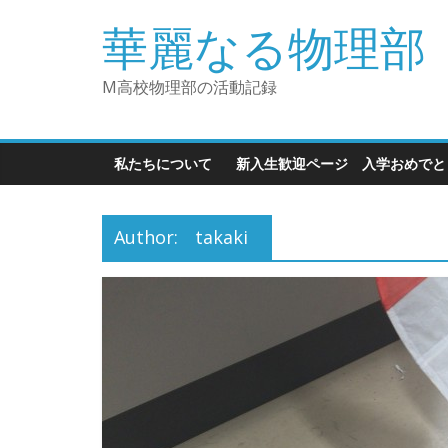
華麗なる物理部
M高校物理部の活動記録
私たちについて
新入生歓迎ページ 入学おめで
Author:
takaki