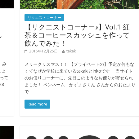
リクエストコーナー
！
【リクエストコーナー♪】Vol.1 紅
し
茶＆コーヒースカッシュを作って
飲んでみた！
2015年12月25日
takaki
 み
メリークリスマス！！ 【プライベートの】予定が何もな
しょ
くてなぜか学校に来ているtakakiとinkoです！ 当サイト
思って
のお便りコーナーに、先日このようなお便りが寄せられ
28
ました！ ペンネーム：かずまさくん さんからのおたより
で
Read more