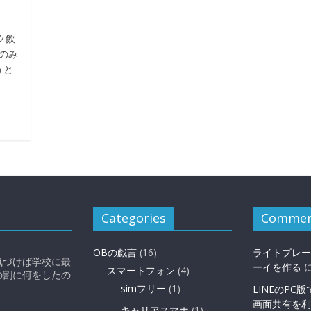
ク飲
のみ
うと
Categories
Commen
。
OBの戯言
(16)
ライトプレー
気づけば学校に最
ーイを作る
スマートフォン
(4)
の割に何をしたの
simフリー
(1)
LINEのPC
画面共有を利
キャリアスマホ
(1)