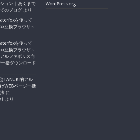
ション | あくまで
WordPress.org
てのブログ
より
Waterfoxを使って
efox互換ブラウザ～
Waterfoxを使って
efox互換ブラウザ～
I的アルファポリス向
ジ一括ダウンロード
追記)TANUKI的アル
けWEBページ一括
法
に
k1
より