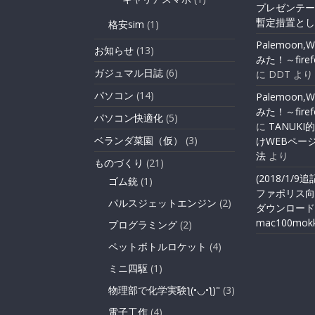
プレゼンテー
暫定措置とし
格安sim
(1)
Palemoon,
お知らせ
(13)
みた！～fir
ガジュマル日誌
(6)
に
DDT
より
パソコン
(14)
Palemoon,
みた！～fir
パソコン快適化
(5)
に
TANUK
ベランダ菜園（仮）
(3)
けWEBペー
法
より
ものづくり
(21)
(2018/1/9
ゴム銃
(1)
ファポリス向
パルスジェットエンジン
(2)
ダウンロード
mac100mok
プログラミング
(2)
ペットボトルロケット
(4)
ミニ四駆
(1)
物理部で化学実験ƪ(•◡•ƪ)"
(3)
電子工作
(4)