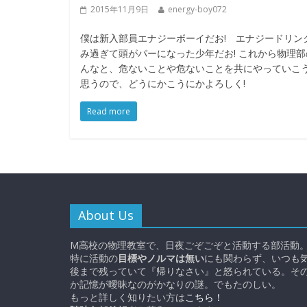
2015年11月9日
energy-boy072
僕は新入部員エナジーボーイだお! エナジードリン
み過ぎて頭がパーになった少年だお! これから物理部
んなと、危ないことや危ないことを共にやっていこ
思うので、どうにかこうにかよろしく!
Read more
About Us
M高校の物理教室で、日夜ごぞごぞと活動する部活動
特に活動の
目標やノルマは無い
にも関わらず、いつも
後まで残っていて『帰りなさい』と怒られている。そ
か記憶が曖昧なのがかなりの謎。でもたのしい。
もっと詳しく知りたい方は
こちら！