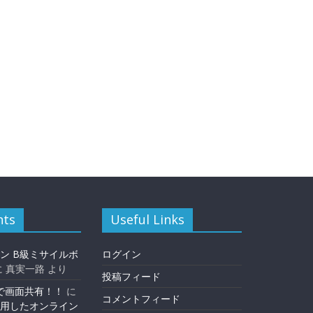
ts
Useful Links
ン B級ミサイルボ
ログイン
に
真実一路
より
投稿フィード
版で画面共有！！
に
コメントフィード
用したオンライン