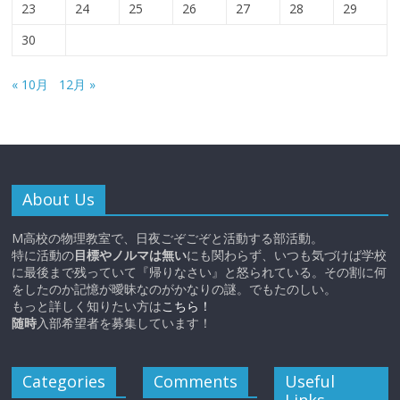
23
24
25
26
27
28
29
30
« 10月
12月 »
About Us
M高校の物理教室で、日夜ごぞごぞと活動する部活動。
特に活動の
目標やノルマは無い
にも関わらず、いつも気づけば学校
に最後まで残っていて『帰りなさい』と怒られている。その割に何
をしたのか記憶が曖昧なのがかなりの謎。でもたのしい。
もっと詳しく知りたい方は
こちら！
随時
入部希望者を募集しています！
Categories
Comments
Useful