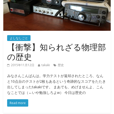
よしなしごと
【衝撃】知られざる物理部
の歴史
2015年11月12日
takaki
歴史
みなさんこんばんは。学力テストが返却されたところ、なん
と10点台のテストが2枚もあるという奇跡的なスコアをたたき
出してしまったtakakiです。 まあでも、めげませんよ、こん
なことでは（←いや勉強しろよw） 今日は歴史の
Read more