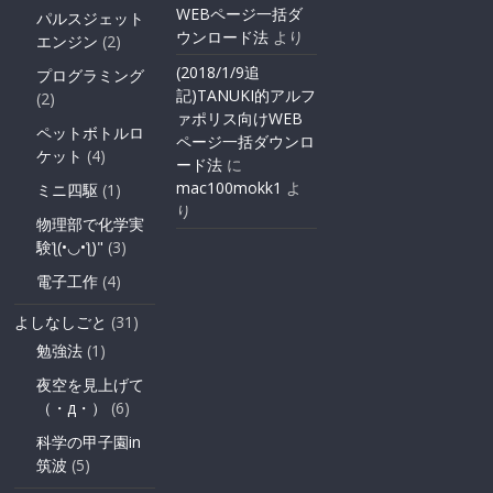
WEBページ一括ダ
パルスジェット
ウンロード法
より
エンジン
(2)
(2018/1/9追
プログラミング
記)TANUKI的アルフ
(2)
ァポリス向けWEB
ペットボトルロ
ページ一括ダウンロ
ケット
(4)
ード法
に
mac100mokk1
よ
ミニ四駆
(1)
り
物理部で化学実
験ƪ(•◡•ƪ)"
(3)
電子工作
(4)
よしなしごと
(31)
勉強法
(1)
夜空を見上げて
（・д・）
(6)
科学の甲子園in
筑波
(5)