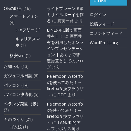
Links
OBの戯言
(16)
ライトプレーン B級
ミサイルボーイを作
ログイン
スマートフォン
る
に
真実一路
より
(4)
投稿フィード
simフリー
(1)
LINEのPC版で画面
コメントフィード
共有！！
に
画面共
キャリアスマ
有を利用したオンラ
WordPress.org
ホ
(1)
インプレゼンテーシ
ョン | あくまで暫
格安sim
(1)
定措置としてのブロ
お知らせ
(13)
グ
より
ガジュマル日誌
(6)
Palemoon,Waterfo
xを使ってみた！～
パソコン
(14)
firefox互換ブラウザ
パソコン快適化
(5)
～
に
DDT
より
ベランダ菜園（仮）
Palemoon,Waterfo
(3)
xを使ってみた！～
firefox互換ブラウザ
ものづくり
(21)
～
に
TANUKI的ア
ゴム銃
(1)
ルファポリス向け