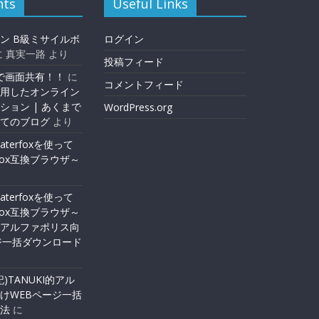
ts
Useful Links
ン B級ミサイルボ
ログイン
に
真実一路
より
投稿フィード
版で画面共有！！
に
コメントフィード
用したオンライン
ション | あくまで
WordPress.org
てのブログ
より
Waterfoxを使って
efox互換ブラウザ～
Waterfoxを使って
efox互換ブラウザ～
I的アルファポリス向
ジ一括ダウンロード
追記)TANUKI的アル
けWEBページ一括
法
に