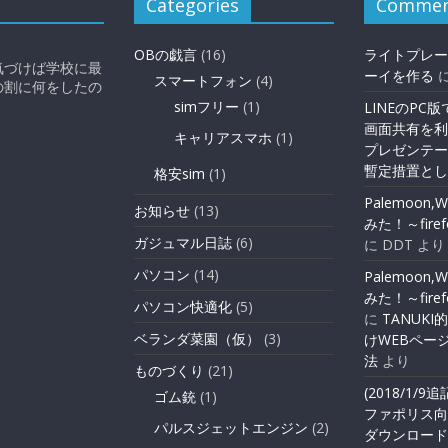
Categories
Commen
。
OBの戯言
(16)
ライトプレー
気づけば学校に最
ーイを作る
スマートフォン
(4)
の割に何をしたの
simフリー
(1)
LINEのPC
画面共有を利
キャリアスマホ
(1)
プレゼンテー
暫定措置とし
格安sim
(1)
Palemoon,
お知らせ
(13)
みた！～fir
ガジュマル日誌
(6)
に
DDT
より
パソコン
(14)
Palemoon,
みた！～fir
パソコン快適化
(5)
に
TANUK
ベランダ菜園（仮）
(3)
けWEBペー
法
より
ものづくり
(21)
(2018/1/9
ゴム銃
(1)
ファポリス向
パルスジェットエンジン
(2)
ダウンロード