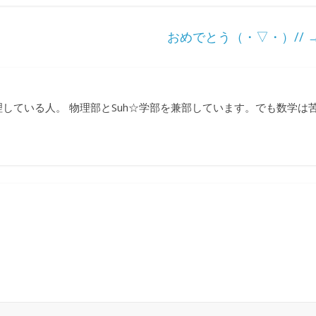
おめでとう（・▽・）//
している人。 物理部とSuh☆学部を兼部しています。でも数学は