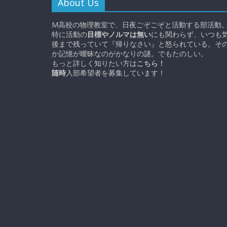
About Us
M高校の物理教室で、日夜ごぞごぞと活動する部活動
特に活動の
目標やノルマは無い
にも関わらず、いつも
後まで残っていて『帰りなさい』と怒られている。そ
か記憶が曖昧なのがかなりの謎。でもたのしい。
もっと詳しく知りたい方は
こちら！
随時
入部希望者を募集しています！