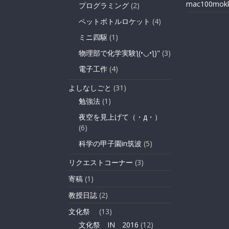
mac100mok
プログラミング
(2)
ペットボトルロケット
(4)
ミニ四駆
(1)
物理部で化学実験ƪ(•◡•ƪ)"
(3)
電子工作
(4)
よしなしごと
(31)
勉強法
(1)
夜空を見上げて（・д・）
(6)
科学の甲子園in筑波
(5)
リクエストコーナー
(3)
寄稿
(1)
教授日誌
(2)
文化祭
(13)
文化祭 IN 2016
(12)