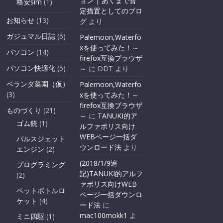
ョン | あくまで暫
格安sim
(1)
定措置としてのブロ
お知らせ
(13)
グ
より
ガジュマル日誌
(6)
Palemoon,Waterfo
xを使ってみた！～
パソコン
(14)
firefox互換ブラウザ
パソコン快適化
(5)
～
に
DDT
より
ベランダ菜園（仮）
Palemoon,Waterfo
(3)
xを使ってみた！～
firefox互換ブラウザ
ものづくり
(21)
～
に
TANUKI的ア
ゴム銃
(1)
ルファポリス向け
WEBページ一括ダ
パルスジェット
ウンロード法
より
エンジン
(2)
(2018/1/9追
プログラミング
記)TANUKI的アルフ
(2)
ァポリス向けWEB
ペットボトルロ
ページ一括ダウンロ
ケット
(4)
ード法
に
mac100mokk1
よ
ミニ四駆
(1)