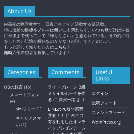
About Us
M高校の物理教室で、日夜ごぞごぞと活動する部活動。
特に活動の
目標やノルマは無い
にも関わらず、いつも気づけば学校
に最後まで残っていて『帰りなさい』と怒られている。その割に何
をしたのか記憶が曖昧なのがかなりの謎。でもたのしい。
もっと詳しく知りたい方は
こちら！
随時
入部希望者を募集しています！
Categories
Comments
Useful
Links
OBの戯言
(16)
ライトプレーン B級
ミサイルボーイを作
ログイン
スマートフォン
る
に
真実一路
より
(4)
投稿フィード
simフリー
(1)
LINEのPC版で画面
コメントフィード
共有！！
に
画面共
キャリアスマ
有を利用したオンラ
WordPress.org
ホ
(1)
インプレゼンテーシ