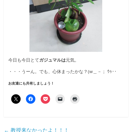
今日も今日とて
ガジュマルは
元気。
・・・うーん。でも、心休まったかな？(w＿－； ｳｩ･･
お友達にも共有しましょう！
←
教授来なかったよ！！！