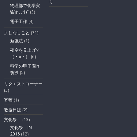
り
物理部で化学実
験ƪ(•◡•ƪ)"
(3)
電子工作
(4)
よしなしごと
(31)
勉強法
(1)
夜空を見上げて
（・д・）
(6)
科学の甲子園in
筑波
(5)
リクエストコーナー
(3)
寄稿
(1)
教授日誌
(2)
文化祭
(13)
文化祭 IN
2016
(12)